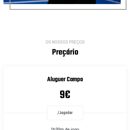
OS NOSSOS PREÇOS
Preçário
Aluguer Campo
9€
/Jogador
1h30m de jogo